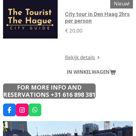
Nieuw!
City tour in Den Haag 2hrs
per person
€ 20,00
Een Stadstour van 2uur door
het cinentrum van Den Haag
Bekijk details
IN WINKELWAGEN
FOR MORE INFO AND
RESERVATIONS +31 616 898 381
F
I
W
A
N
H
C
S
A
E
T
T
B
A
S