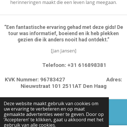
herinneringen maakt die een leven lang meegaan.
“Een fantastische ervaring gehad met deze gids! De
tour was informatief, boeiend en ik heb plekken
gezien die ik anders nooit had ontdekt.”
[Jan Jansen]
Telefoon: +31 616898381
KVK Nummer: 96783427 Adres:
Nieuwstraat 101 2511AT Den Haag
Deze website maakt gebruik van cookies om
uw ervaring te verbeteren en op maat
© 2024 - 2026 thetouristthehague.com
gemaakte advertenties weer te geven. Door op
Powered by
JouwWeb
‘Accepteren’ te klikken, gaat u akkoord met het
gebruik van alle cookies.