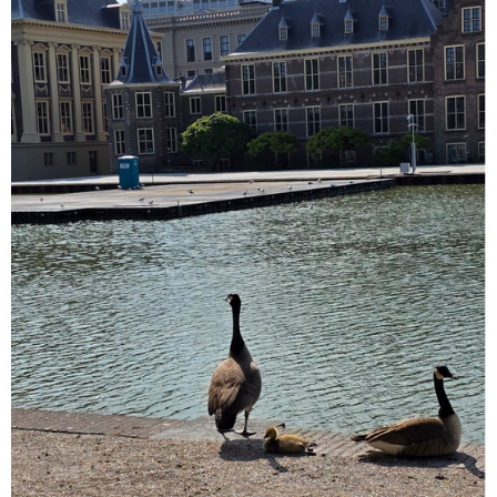
O
G
A
O
R
P
K
A
P
M