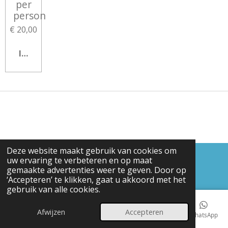
per
person
€ 20,00
IN WINKELWAGEN
Deze website maakt gebruik van cookies om
uw ervaring te verbeteren en op maat
© 2024 - 2026 thetouristthehague.com
gemaakte advertenties weer te geven. Door op
Powered by
JouwWeb
‘Accepteren’ te klikken, gaat u akkoord met het
gebruik van alle cookies.
Afwijzen
Accepteren
E-mailadres
Telefoonnummer
Kaart
Instagram
WhatsApp