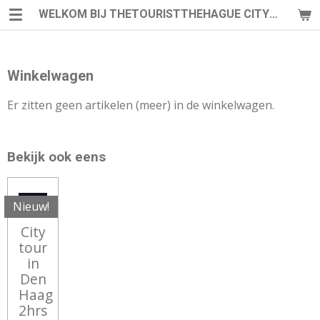
WELKOM BIJ THETOURISTTHEHAGUE CITYGUIDE
Ga
direct
naar
de
Winkelwagen
hoofdinhoud
Er zitten geen artikelen (meer) in de winkelwagen.
Bekijk ook eens
Nieuw!
City
tour
in
Den
Haag
2hrs